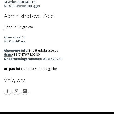
Nijverheidsstraat 112
8310 Assebroek (Brugge)
Administratieve Zetel
Judoclub Brugge vzw
Altenastraat 14
8310 Sint-Kruis
Algemene info:
info@judobrugge.be
Gsm:
+32 (0)476 74.02.80
Ondernemingsnummer
: 0408.691.781
UITpas info:
uitpas@judobrugge.be
Volg ons