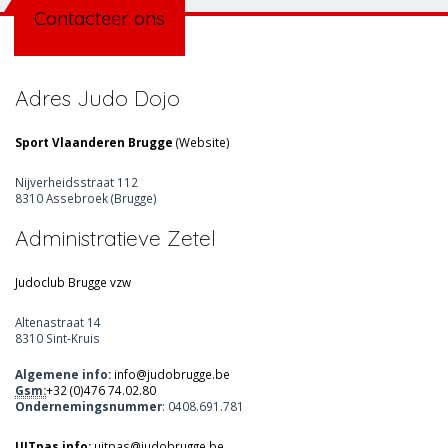
Contacteer ons
Adres Judo Dojo
Sport Vlaanderen Brugge
(
Website
)
Nijverheidsstraat 112
8310 Assebroek (Brugge)
Administratieve Zetel
Judoclub Brugge vzw
Altenastraat 14
8310 Sint-Kruis
Algemene info:
info@judobrugge.be
Gsm:
+32 (0)476 74.02.80
Ondernemingsnummer
: 0408.691.781
UITpas info:
uitpas@judobrugge.be