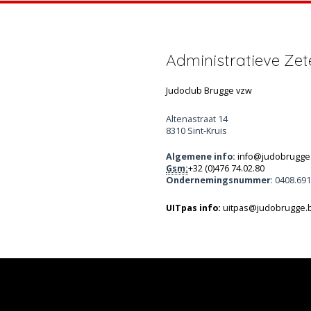
Administratieve Zet
Judoclub Brugge vzw
Altenastraat 14
8310 Sint-Kruis
Algemene info:
info@judobrugge
Gsm:
+32 (0)476 74.02.80
Ondernemingsnummer
: 0408.69
UITpas info:
uitpas@judobrugge.