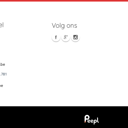
el
Volg ons
.be
1.781
be