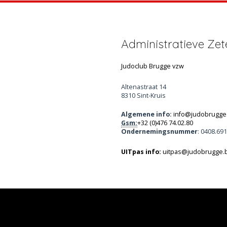
Administratieve Zet
Judoclub Brugge vzw
Altenastraat 14
8310 Sint-Kruis
Algemene info:
info@judobrugge
Gsm:
+32 (0)476 74.02.80
Ondernemingsnummer
: 0408.69
UITpas info:
uitpas@judobrugge.