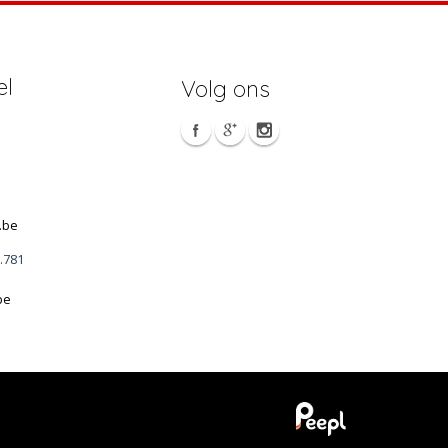
el
Volg ons
.be
1.781
be