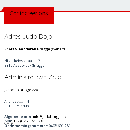
Contacteer ons
Adres Judo Dojo
Sport Vlaanderen Brugge
(
Website
)
Nijverheidsstraat 112
8310 Assebroek (Brugge)
Administratieve Zetel
Judoclub Brugge vzw
Altenastraat 14
8310 Sint-Kruis
Algemene info:
info@judobrugge.be
Gsm:
+32 (0)476 74.02.80
Ondernemingsnummer
: 0408.691.781