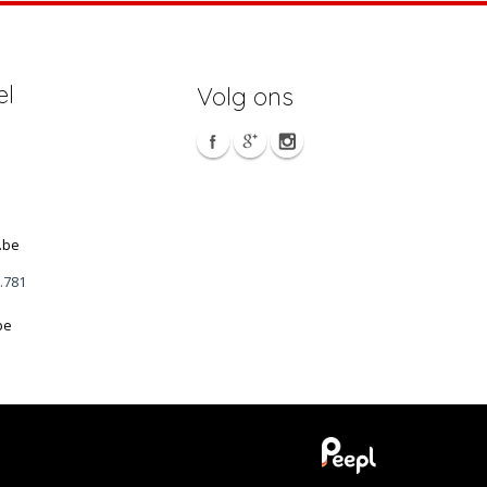
el
Volg ons
.be
1.781
be