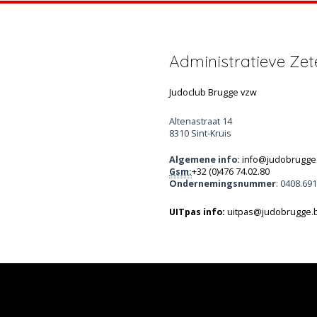
Administratieve Zet
Judoclub Brugge vzw
Altenastraat 14
8310 Sint-Kruis
Algemene info:
info@judobrugge
Gsm:
+32 (0)476 74.02.80
Ondernemingsnummer
: 0408.69
UITpas info:
uitpas@judobrugge.