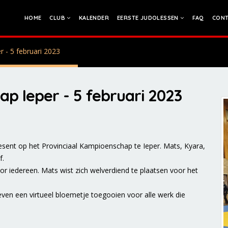
HOME
CLUB
KALENDER
EERSTE JUDOLESSEN
FAQ
CONT
 - 5 februari 2023
p Ieper - 5 februari 2023
esent op het Provinciaal Kampioenschap te Ieper. Mats, Kyara,
f.
r iedereen. Mats wist zich welverdiend te plaatsen voor het
!
en een virtueel bloemetje toegooien voor alle werk die