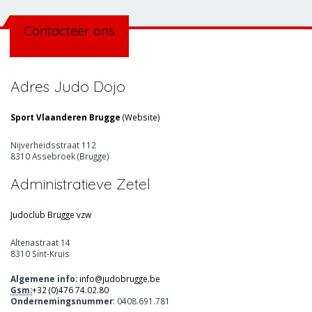
Contacteer ons
Adres Judo Dojo
Sport Vlaanderen Brugge
(
Website
)
Nijverheidsstraat 112
8310 Assebroek (Brugge)
Administratieve Zetel
Judoclub Brugge vzw
Altenastraat 14
8310 Sint-Kruis
Algemene info:
info@judobrugge.be
Gsm:
+32 (0)476 74.02.80
Ondernemingsnummer
: 0408.691.781