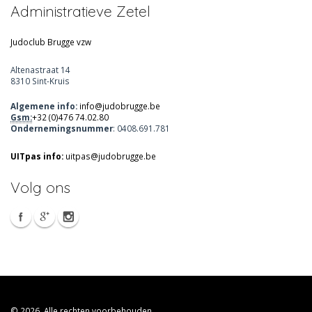
Administratieve Zetel
Judoclub Brugge vzw
Altenastraat 14
8310 Sint-Kruis
Algemene info:
info@judobrugge.be
Gsm:
+32 (0)476 74.02.80
Ondernemingsnummer
: 0408.691.781
UITpas info:
uitpas@judobrugge.be
Volg ons
© 2026. Alle rechten voorbehouden.