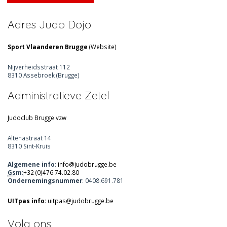
Adres Judo Dojo
Sport Vlaanderen Brugge
(
Website
)
Nijverheidsstraat 112
8310 Assebroek (Brugge)
Administratieve Zetel
Judoclub Brugge vzw
Altenastraat 14
8310 Sint-Kruis
Algemene info:
info@judobrugge.be
Gsm:
+32 (0)476 74.02.80
Ondernemingsnummer
: 0408.691.781
UITpas info:
uitpas@judobrugge.be
Volg ons