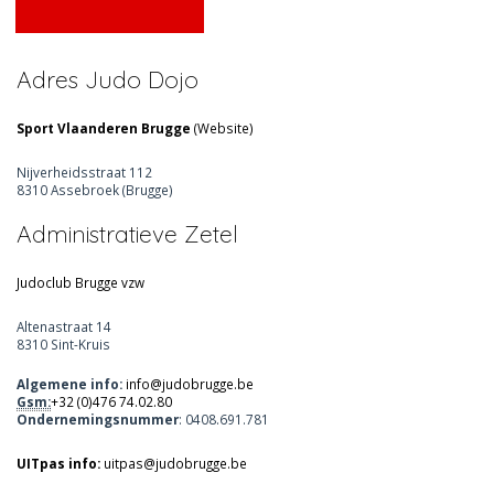
Adres Judo Dojo
Sport Vlaanderen Brugge
(
Website
)
Nijverheidsstraat 112
8310 Assebroek (Brugge)
Administratieve Zetel
Judoclub Brugge vzw
Altenastraat 14
8310 Sint-Kruis
Algemene info:
info@judobrugge.be
Gsm:
+32 (0)476 74.02.80
Ondernemingsnummer
: 0408.691.781
UITpas info:
uitpas@judobrugge.be